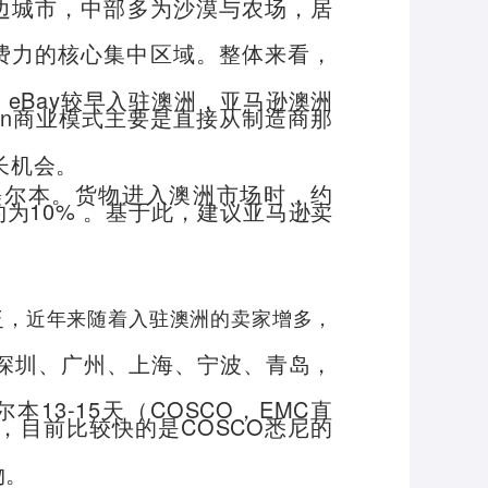
周边城市，中部多为沙漠与农场，居
消费力的核心集中区域。整体来看，
，eBay较早入驻澳洲，亚马逊澳洲
gan商业模式主要是直接从制造商那
长机会。
墨尔本。货物进入澳洲市场时，约
为10% 。基于此，建议亚马逊卖
泛，近年来随着入驻澳洲的卖家增多，
港：深圳、广州、上海、宁波、青岛，
本13-15天（COSCO，EMC直
，目前比较快的是COSCO悉尼的
物。