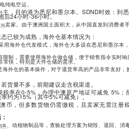
电纯电空运。
主，目的港为悉尼和墨尔本。SDND时效：到悉
后24小时-36小时。
卖家。由于澳洲国土面积大，从中国直发到消费者手
立站
生态已较为成熟，海外仓基本情况为：
采用海外仓代发模式，海外仓大多设在悉尼和墨尔本
容限制，需要使用海外仓做仓储，便于销售指令实时响
非常快，特别是大件仓储的需求。
是海外仓的基本操作，对于退货率高的产品非常友好，
，若货量不多，前期建议走含税渠道。
税率在0-5%，办理中澳原产地证可减免 5%；
率约为15%（其中5%可减免）。
00澳币，但多数货物仍需缴税，且卖家无需注册
括：
、动植物制品等，查验处理方案为销毁、退回、消
包装