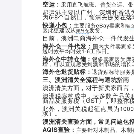
空运：
采用直飞航班、普货空运、带
起运港主要以广州、深圳和香港为
为6-8个自然日，预清关提货在落地
快递小包：
主要服务eBay卖家和
独
因此更建议从
发货。
海外仓
目前，澳洲电商海外仓一件代发
海外仓一件代发：
国内大件卖家多
送时效平均时效1-6工作日。
海外仓中转仓储：
很多卖家因为库
增，可以直观感受到澳洲市场的增长
海外仓退货贴标：
退货贴标等服务
三、澳洲清关全流程与避坑指南
澳洲清关方面，对于新卖家而言
澳洲税率构成中，大多数产品关税
商品及服务税（GST），即整体税
此外，澳洲关税起征点虽为10
求）。
澳洲清关查验方面，常见问题包
AQIS查验：
主要针对木制品、木制