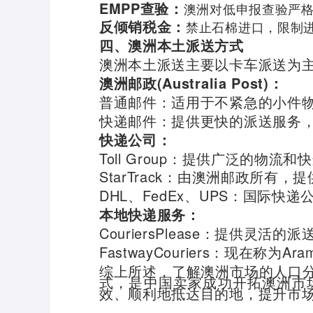
EMPP查验：
澳洲对低申报查验严
反倾销税金：
禁止石棉进口，限制
四、澳洲本土派送方式
澳洲本土派送主要以卡车派送为
澳洲邮政(Australia Post)：
普通邮件：适用于不紧急的小件
快递邮件：提供更快的派送服务
快递公司：
Toll Group：提供广泛的物
StarTrack：由澳洲邮政所有
DHL、FedEx、UPS：国际
本地快递服务：
CouriersPlease：提供灵
FastwayCouriers：现在称
综上所述，了解澳洲市场的人口
式，是中国卖家成功开拓澳洲市
效、顺利地抵达目的地，提升市