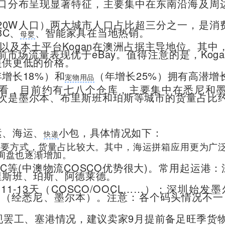
人口分布呈现显著特征，主要集中在东南沿海及
520W人口）两大城市人口占比超三分之一，是
3C、
、智能家具在当地热销。
母婴
 以及本土平台Kogan在澳洲占据主导地位。其中
前市场流量表现优于eBay。值得注意的是，Ko
提供更低的价格。
增长18%）和
（年增长25%）拥有高潜增
宠物用品
看，目前约有七八个仓库，主要集中在悉尼和
，其次是墨尔本、布里斯班和珀斯等城市的货量占比约
运、海运、
小包，具体情况如下：
快递
重要方式，货量占比较大。其中，海运拼箱应用更为广
询盘也逐渐增加。
/EMC等(中澳物流COSCO优势很大)。常用起运
里斯班、珀斯、阿德莱德。
13天（COSCO/OOCL……）；深圳始发墨尔
2天（经悉尼、墨尔本）。注意：各个码头情况不一
现罢工、塞港情况，建议卖家9月提前备足旺季货