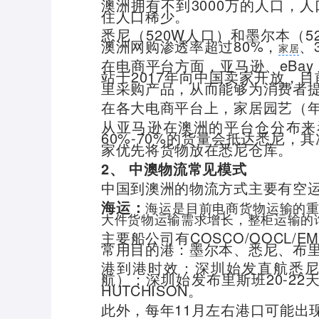
澳洲拥有不到3000万的人口，
住人口稀少。
悉尼（520W人口）和墨尔本（
澳洲网购渗透率超过80%，
、
家居
在电商平台方面，亚马逊、eBay
站于2017年向中国卖家开放，目
里采购产品，从而能够为消费者
在各大电商平台上，家居园艺（年
从亚马逊在澳洲的平台仓分布来
60%-70%的货量会抵达悉尼
家优先将货物放在悉尼仓库。
2、 中澳物流常见模式
中国到澳洲的物流方式主要有空
海运：
海运是目前电商货物运输的
大件货物运输需求增长，整柜运输的
主要船公司有COSCO/OOCL
常用目的港：墨尔本、悉尼、布
港到港时效：深圳始发直航悉尼11-
航）；深圳始发布里斯班20-2
HUTCHISON。
此外，每年11月左右港口可能出